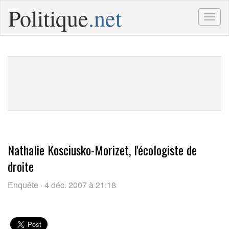
Politique
.net
Togg
navig
Nathalie Kosciusko-Morizet, l'écologiste de
droite
Enquête · 4 déc. 2007 à 21:18