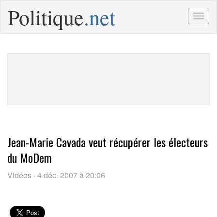
Politique
.net
Togg
navig
Jean-Marie Cavada veut récupérer les électeurs
du MoDem
Vidéos · 4 déc. 2007 à 20:06