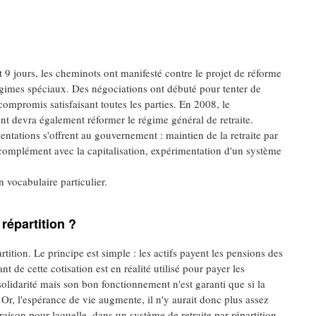
 9 jours, les cheminots ont manifesté contre le projet de réforme
gimes spéciaux. Des négociations ont débuté pour tenter de
compromis satisfaisant toutes les parties. En 2008, le
t devra également réformer le régime général de retraite.
ientations s'offrent au gouvernement : maintien de la retraite par
 complément avec la capitalisation, expérimentation d'un système
 vocabulaire particulier.
 répartition ?
rtition. Le principe est simple : les actifs payent les pensions des
ant de cette cotisation est en réalité utilisé pour payer les
solidarité mais son bon fonctionnement n'est garanti que si la
. Or, l'espérance de vie augmente, il n'y aurait donc plus assez
 raison pour laquelle, dans un système de retraite par répartition,