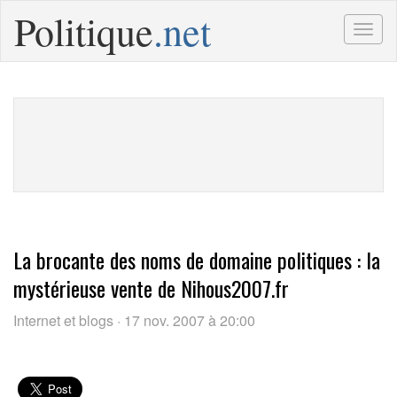
Politique
.net
Togg
navig
La brocante des noms de domaine politiques : la
mystérieuse vente de Nihous2007.fr
Internet et blogs · 17 nov. 2007 à 20:00