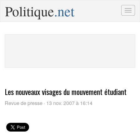
Politique
.net
Togg
navig
Les nouveaux visages du mouvement étudiant
Revue de presse · 13 nov. 2007 à 16:14