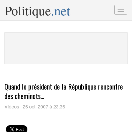
Politique
.net
Togg
navig
Quand le président de la République rencontre
des cheminots...
Vidéos · 26 oct. 2007 à 23:36