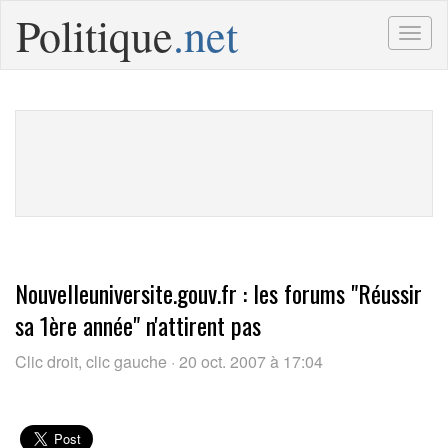
Politique
.net
Togg
navig
Nouvelleuniversite.gouv.fr : les forums "Réussir
sa 1ère année" n'attirent pas
Clic droit, clic gauche · 20 oct. 2007 à 17:04