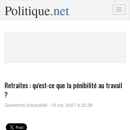
Politique
.net
Togg
navig
Retraites : qu'est-ce que la pénibilité au travail
?
Questions d'actualité · 19 oct. 2007 à 22:29