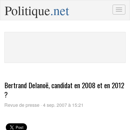
Politique
.net
Togg
navig
Bertrand Delanoë, candidat en 2008 et en 2012
?
Revue de presse · 4 sep. 2007 à 15:21