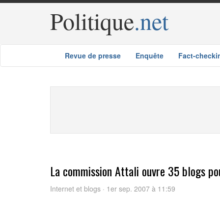
Politique
.net
Revue de presse
Enquête
Fact-checki
La commission Attali ouvre 35 blogs pou
Internet et blogs · 1er sep. 2007 à 11:59