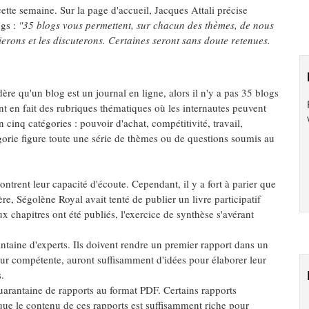
cette semaine. Sur la page d'accueil, Jacques Attali précise
ogs :
"35 blogs vous permettent, sur chacun des thèmes, de nous
ierons et les discuterons. Certaines seront sans doute retenues.
dère qu'un blog est un journal en ligne, alors il n'y a pas 35 blogs
ont en fait des rubriques thématiques où les internautes peuvent
cinq catégories : pouvoir d'achat, compétitivité, travail,
égorie figure toute une série de thèmes ou de questions soumis au
trent leur capacité d'écoute. Cependant, il y a fort à parier que
ère, Ségolène Royal avait tenté de publier un livre participatif
ux chapitres ont été publiés, l'exercice de synthèse s'avérant
aine d'experts. Ils doivent rendre un premier rapport dans un
eur compétente, auront suffisamment d'idées pour élaborer leur
.
 quarantaine de rapports au format PDF. Certains rapports
ue le contenu de ces rapports est suffisamment riche pour