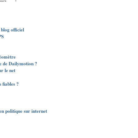
blog officiel
PS
déomètre
he de Dailymotion ?
ur le net
 fiables ?
n politique sur internet