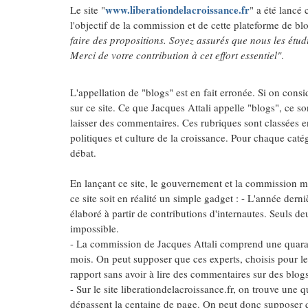
www.liberationdelacroissance.fr
Le site "
" a été lancé 
l'objectif de la commission et de cette plateforme de bl
faire des propositions. Soyez assurés que nous les étud
Merci de votre contribution à cet effort essentiel"
.
L'appellation de "blogs" est en fait erronée. Si on consi
sur ce site. Ce que Jacques Attali appelle "blogs", ce s
laisser des commentaires. Ces rubriques sont classées en 
politiques et culture de la croissance. Pour chaque cat
débat.
En lançant ce site, le gouvernement et la commission mon
ce site soit en réalité un simple gadget : - L'année derni
élaboré à partir de contributions d'internautes. Seuls de
impossible.
- La commission de Jacques Attali comprend une quarant
mois. On peut supposer que ces experts, choisis pour l
rapport sans avoir à lire des commentaires sur des blogs
- Sur le site liberationdelacroissance.fr, on trouve une
dépassent la centaine de page. On peut donc supposer q