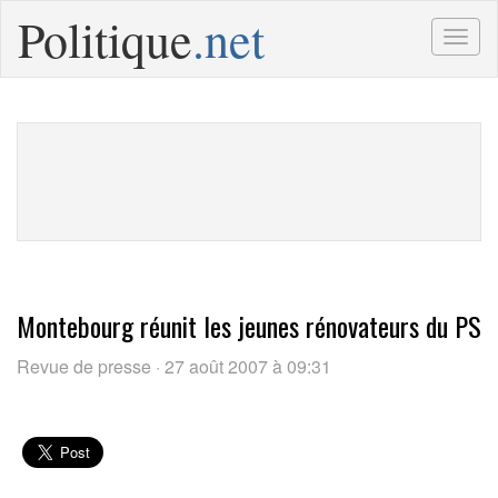
Politique
.net
Togg
navig
Montebourg réunit les jeunes rénovateurs du PS
Revue de presse · 27 août 2007 à 09:31