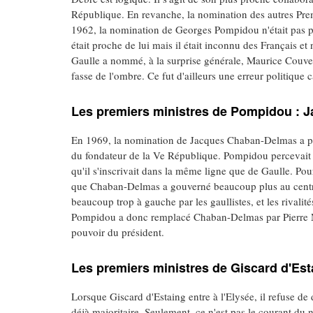
République. En revanche, la nomination des autres Premi
1962, la nomination de Georges Pompidou n'était pas pr
était proche de lui mais il était inconnu des Français e
Gaulle a nommé, à la surprise générale, Maurice Couve d
fasse de l'ombre. Ce fut d'ailleurs une erreur politiqu
Les premiers ministres de Pompidou : 
En 1969, la nomination de Jacques Chaban-Delmas a pour
du fondateur de la Ve République. Pompidou percevait
qu'il s'inscrivait dans la même ligne que de Gaulle. Pour
que Chaban-Delmas a gouverné beaucoup plus au centre
beaucoup trop à gauche par les gaullistes, et les rival
Pompidou a donc remplacé Chaban-Delmas par Pierre Mes
pouvoir du président.
Les premiers ministres de Giscard d'Es
Lorsque Giscard d'Estaing entre à l'Elysée, il refuse de
déjà majoritaire. Seulement, ce n'est pas le courant du 