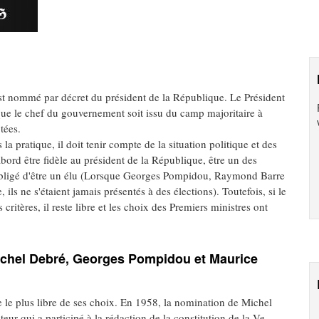
e est nommé par décret du président de la République. Le Président
que le chef du gouvernement soit issu du camp majoritaire à
tées.
la pratique, il doit tenir compte de la situation politique et des
ord être fidèle au président de la République, être un des
as obligé d'être un élu (Lorsque Georges Pompidou, Raymond Barre
ls ne s'étaient jamais présentés à des élections). Toutefois, si le
critères, il reste libre et les choix des Premiers ministres ont
Michel Debré, Georges Pompidou et Maurice
e le plus libre de ses choix. En 1958, la nomination de Michel
teur qui a participé à la rédaction de la constitution de la Ve