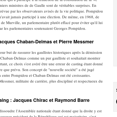
ers ministres de de Gaulle sont de véritables surprises. En
évue par les observateurs avisés de la vie politique. Pompidou
t n'avait jamais participé à une élection. De même, en 1968, de
e Murville, un parlementaire plutôt effacé pour éviter qu'il lui
e car les parlementaires soutenaient Georges Pompidou.
Jacques Chaban-Delmas et Pierre Messmer
 but de rassurer les gaullistes historiques après la démission
 Chaban-Delmas comme un pur gaulliste et souhaitait montrer
tant, ce choix s'est avéré être une erreur de casting étant donné
 que prévu. Son concept de "nouvelle société" a été jugé
ités entre Pompidou et Chaban-Delmas ont été croissantes.
smer, militaire de carrière, plus discipliné et respectueux du
taing : Jacques Chirac et Raymond Barre
 dissoudre l'Assemblée nationale étant donné que la droite y est
nouveau président de la République qui est majoritaire, c'est