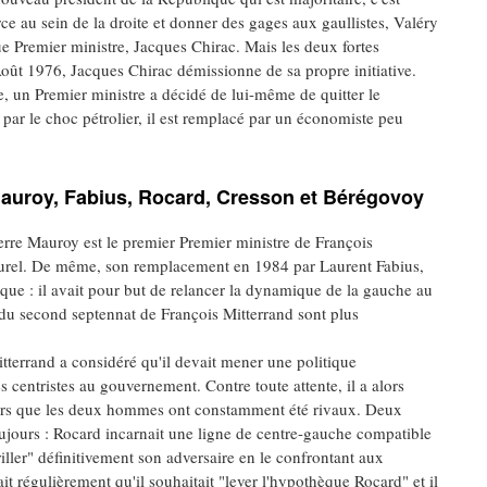
orce au sein de la droite et donner des gages aux gaullistes, Valéry
e Premier ministre, Jacques Chirac. Mais les deux fortes
oût 1976, Jacques Chirac démissionne de sa propre initiative.
e, un Premier ministre a décidé de lui-même de quitter le
ar le choc pétrolier, il est remplacé par un économiste peu
Mauroy, Fabius, Rocard, Cresson et Bérégovoy
ierre Mauroy est le premier Premier ministre de François
turel. De même, son remplacement en 1984 par Laurent Fabius,
gique : il avait pour but de relancer la dynamique de la gauche au
 du second septennat de François Mitterrand sont plus
tterrand a considéré qu'il devait mener une politique
s centristes au gouvernement. Contre toute attente, il a alors
ors que les deux hommes ont constamment été rivaux. Deux
ujours : Rocard incarnait une ligne de centre-gauche compatible
riller" définitivement son adversaire en le confrontant aux
it régulièrement qu'il souhaitait "lever l'hypothèque Rocard" et il