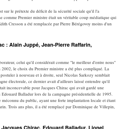
sur le prétexte du déficit de la sécurité sociale qu'il l'a
 comme Premier ministre était un véritable coup médiatique qui
 Edith Cresson a été remplacée par Pierre Bérégovoy moins d'un
 : Alain Juppé, Jean-Pierre Raffarin,
orateur, celui qu'il considérait comme "le meilleur d'entre nous"
en 2002, le choix du Premier ministre a été plus compliqué. La
postuler à nouveau et à droite, seul Nicolas Sarkozy semblait
ne électorale, ce dernier avait d'ailleurs laissé entendre qu'il
était inconcevable pour Jacques Chirac qui avait gardé une
enu Edouard Balladur lors de la campagne présidentielle de 1995.
 méconnu du public, ayant une forte implantation locale et étant
in. Trois ans plus, il a été remplacé par Dominique de Villepin,
: Jacques Chirac, Edouard Balladur, Lionel