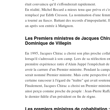
était convaincu qu'il s'effondrerait rapidement.
En réalité, Michel Rocard a mieux tenu que prévu et c'est 
remplacé par Edith Cresson. La nomination d'une femme
a tourné au fiasco. Battant des records d'impopularité,
an après son entrée à Matignon.
Les Premiers ministres de Jacques Chirac
Dominique de Villepin
En 1995, Jacques Chirac a choisi son plus proche collab
lorsqu'il s'adressait à son camp. Lors de sa réélection 
première expérience ratée d'Alain Juppé l'empêchait de 
avoir la carrure d'un Premier ministre. Pendant la campag
serait nommé Premier ministre. Mais cette perspective 
certaine rancoeur à l'égard du "traître" qui avait sout
Finalement, Jacques Chirac a choisi un Premier ministre
ainsi perçu comme proche du peuple : Jean-Pierre Raffar
le dernier fidèle d'un président en fin de règne.
Les premiers ministres de cohabitation 