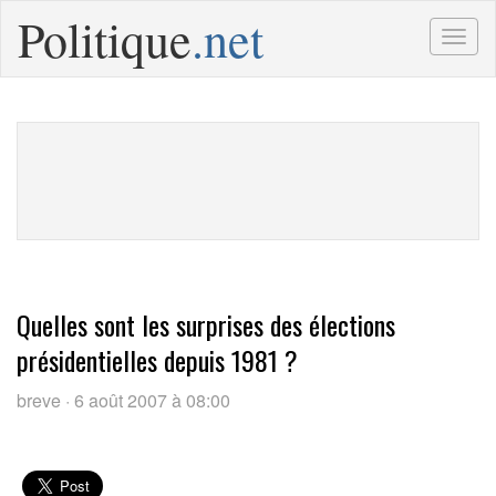
Politique
.net
Togg
navig
Quelles sont les surprises des élections
présidentielles depuis 1981 ?
breve · 6 août 2007 à 08:00