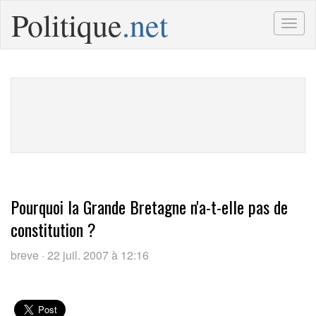
Politique
.net
Togg
navig
Pourquoi la Grande Bretagne n'a-t-elle pas de
constitution ?
breve · 22 juil. 2007 à 12:16