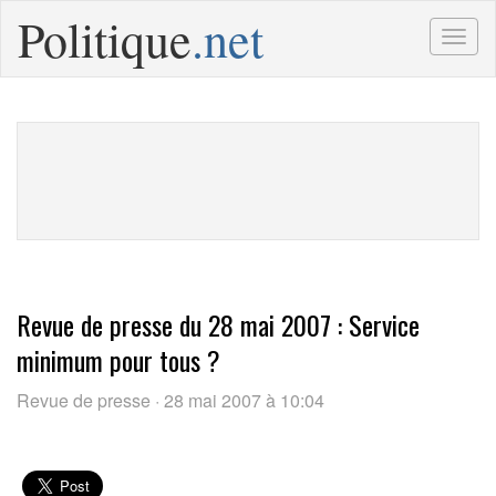
Politique
.net
Togg
navig
Revue de presse du 28 mai 2007 : Service
minimum pour tous ?
Revue de presse · 28 mai 2007 à 10:04