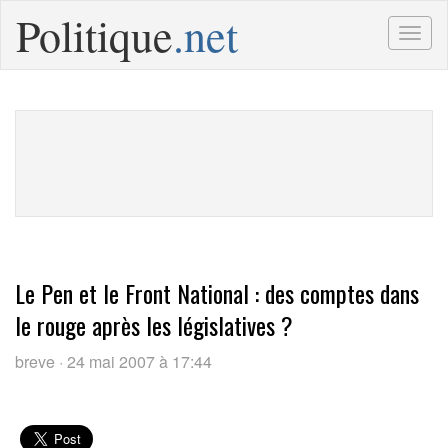
Politique
.net
Togg
navig
Le Pen et le Front National : des comptes dans
le rouge après les législatives ?
breve · 24 mai 2007 à 17:44