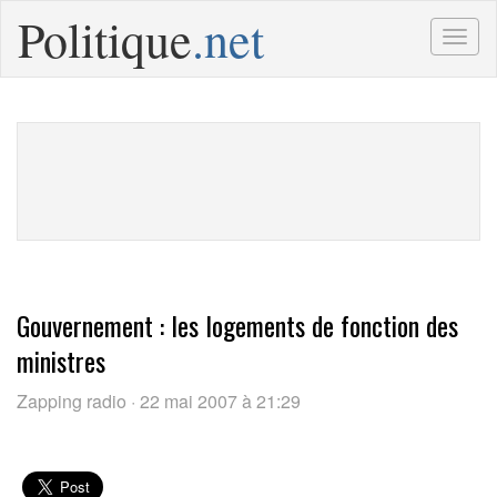
Politique
.net
Togg
navig
Gouvernement : les logements de fonction des
ministres
Zapping radio · 22 mai 2007 à 21:29