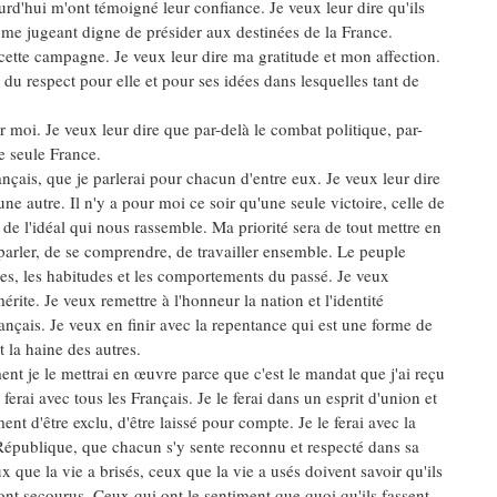
rd'hui m'ont témoigné leur confiance. Je veux leur dire qu'ils
 me jugeant digne de présider aux destinées de la France.
tte campagne. Je veux leur dire ma gratitude et mon affection.
du respect pour elle et pour ses idées dans lesquelles tant de
 moi. Je veux leur dire que par-delà le combat politique, par-
e seule France.
rançais, que je parlerai pour chacun d'entre eux. Je veux leur dire
une autre. Il n'y a pour moi ce soir qu'une seule victoire, celle de
 de l'idéal qui nous rassemble. Ma priorité sera de tout mettre en
parler, de se comprendre, de travailler ensemble. Le peuple
dées, les habitudes et les comportements du passé. Je veux
 mérite. Je veux remettre à l'honneur la nation et l'identité
rançais. Je veux en finir avec la repentance qui est une forme de
 la haine des autres.
t je le mettrai en œuvre parce que c'est le mandat que j'ai reçu
ferai avec tous les Français. Je le ferai dans un esprit d'union et
ment d'être exclu, d'être laissé pour compte. Je le ferai avec la
République, que chacun s'y sente reconnu et respecté dans sa
 que la vie a brisés, ceux que la vie a usés doivent savoir qu'ils
ront secourus. Ceux qui ont le sentiment que quoi qu'ils fassent