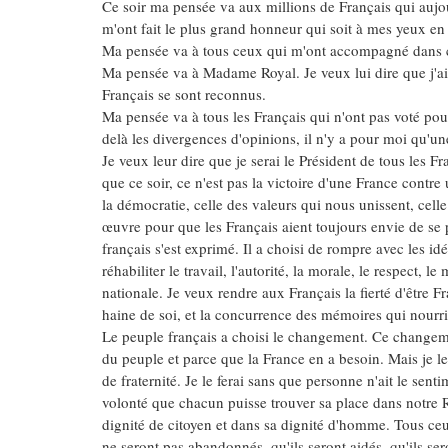
Ce soir ma pensée va aux millions de Français qui aujou
m'ont fait le plus grand honneur qui soit à mes yeux en
Ma pensée va à tous ceux qui m'ont accompagné dans ce
Ma pensée va à Madame Royal. Je veux lui dire que j'ai 
Français se sont reconnus.
Ma pensée va à tous les Français qui n'ont pas voté pour
delà les divergences d'opinions, il n'y a pour moi qu'un
Je veux leur dire que je serai le Président de tous les F
que ce soir, ce n'est pas la victoire d'une France contre 
la démocratie, celle des valeurs qui nous unissent, celle
œuvre pour que les Français aient toujours envie de se 
français s'est exprimé. Il a choisi de rompre avec les i
réhabiliter le travail, l'autorité, la morale, le respect, le
nationale. Je veux rendre aux Français la fierté d'être F
haine de soi, et la concurrence des mémoires qui nourrit
Le peuple français a choisi le changement. Ce changemen
du peuple et parce que la France en a besoin. Mais je le 
de fraternité. Je le ferai sans que personne n'ait le senti
volonté que chacun puisse trouver sa place dans notre 
dignité de citoyen et dans sa dignité d'homme. Tous ceux
ne seront pas abandonnés, qu'ils seront aidés, qu'ils se