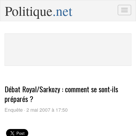
Politique
.net
Togg
navig
Débat Royal/Sarkozy : comment se sont-ils
préparés ?
Enquête · 2 mai 2007 à 17:50