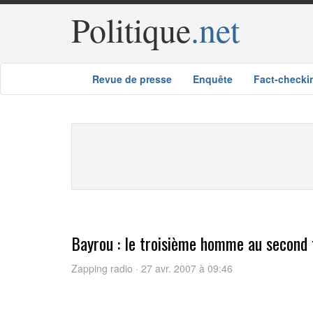
Politique
.net
Revue de presse
Enquête
Fact-checki
Bayrou : le troisième homme au second 
Zapping radio · 27 avr. 2007 à 09:46