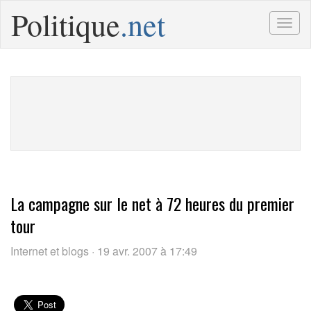
Politique
.net
Togg
navig
La campagne sur le net à 72 heures du premier
tour
Internet et blogs · 19 avr. 2007 à 17:49