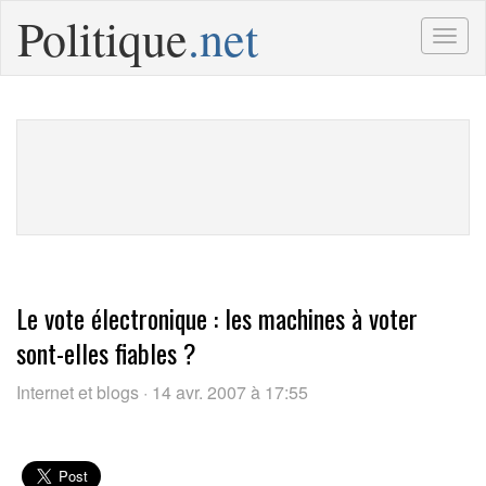
Politique
.net
Togg
navig
Le vote électronique : les machines à voter
sont-elles fiables ?
Internet et blogs · 14 avr. 2007 à 17:55