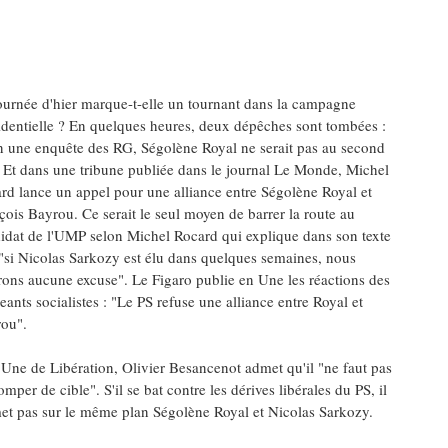
ournée d'hier marque-t-elle un tournant dans la campagne
identielle ? En quelques heures, deux dépêches sont tombées :
n une enquête des RG, Ségolène Royal ne serait pas au second
. Et dans une tribune publiée dans le journal Le Monde, Michel
rd lance un appel pour une alliance entre Ségolène Royal et
çois Bayrou. Ce serait le seul moyen de barrer la route au
idat de l'UMP selon Michel Rocard qui explique dans son texte
"si Nicolas Sarkozy est élu dans quelques semaines, nous
rons aucune excuse". Le Figaro publie en Une les réactions des
geants socialistes : "Le PS refuse une alliance entre Royal et
ou".
 Une de Libération, Olivier Besancenot admet qu'il "ne faut pas
omper de cible". S'il se bat contre les dérives libérales du PS, il
et pas sur le même plan Ségolène Royal et Nicolas Sarkozy.