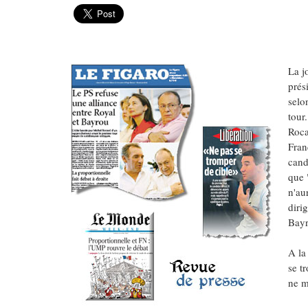
La j
prés
selo
tour
Roca
Fran
cand
que 
n'au
diri
Bayr
A la
se tr
ne m