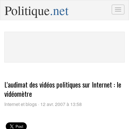
Politique
.net
Togg
navig
L'audimat des vidéos politiques sur Internet : le
vidéomètre
Internet et blogs · 12 avr. 2007 à 13:58