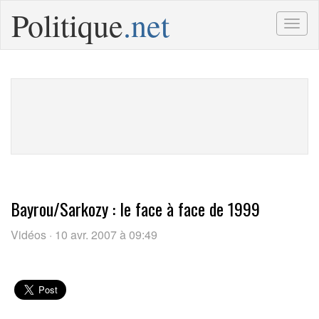
Politique
.net
Togg
navig
Bayrou/Sarkozy : le face à face de 1999
Vidéos · 10 avr. 2007 à 09:49