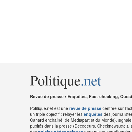
Politique
.net
Revue de presse : Enquêtes, Fact-checking, Questi
Politique.net est une
revue de presse
centrée sur l'ac
un triple objectif : relayer les
enquêtes
des journaliste
Canard enchaîné, de Mediapart et du Monde), signaler
publiés dans la presse (Décodeurs, Checknews,etc.), 
des
articles pédagogiques
pour mieux appréhender l'a