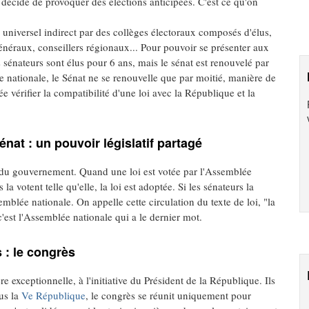
 décide de provoquer des élections anticipées. C'est ce qu'on
universel indirect par des collèges électoraux composés d'élus,
généraux, conseillers régionaux... Pour pouvoir se présenter aux
s sénateurs sont élus pour 6 ans, mais le sénat est renouvelé par
e nationale, le Sénat ne se renouvelle que par moitié, manière de
 vérifier la compatibilité d'une loi avec la République et la
nat : un pouvoir législatif partagé
on du gouvernement. Quand une loi est votée par l'Assemblée
la votent telle qu'elle, la loi est adoptée. Si les sénateurs la
mblée nationale. On appelle cette circulation du texte de loi, "la
c'est l'Assemblée nationale qui a le dernier mot.
 : le congrès
e exceptionnelle, à l'initiative du Président de la République. Ils
us la
Ve République
, le congrès se réunit uniquement pour