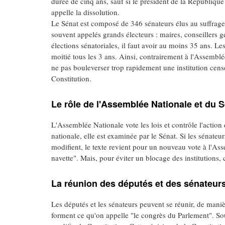
durée de cinq ans, sauf si le président de la République
appelle la dissolution.
Le Sénat est composé de 346 sénateurs élus au suffrage 
souvent appelés grands électeurs : maires, conseillers 
élections sénatoriales, il faut avoir au moins 35 ans. Le
moitié tous les 3 ans. Ainsi, contrairement à l'Assemblé
ne pas bouleverser trop rapidement une institution censée
Constitution.
Le rôle de l'Assemblée Nationale et du Sé
L'Assemblée Nationale vote les lois et contrôle l'acti
nationale, elle est examinée par le Sénat. Si les sénateurs 
modifient, le texte revient pour un nouveau vote à l'Asse
navette". Mais, pour éviter un blocage des institutions, 
La réunion des députés et des sénateurs
Les députés et les sénateurs peuvent se réunir, de manièr
forment ce qu'on appelle "le congrès du Parlement". So