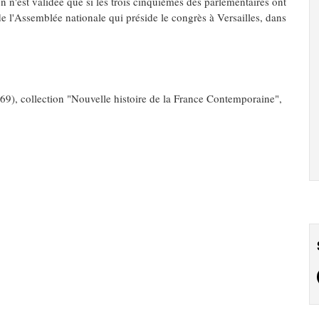
on n'est validée que si les trois cinquièmes des parlementaires ont
 de l'Assemblée nationale qui préside le congrès à Versailles, dans
969)
, collection "Nouvelle histoire de la France Contemporaine",