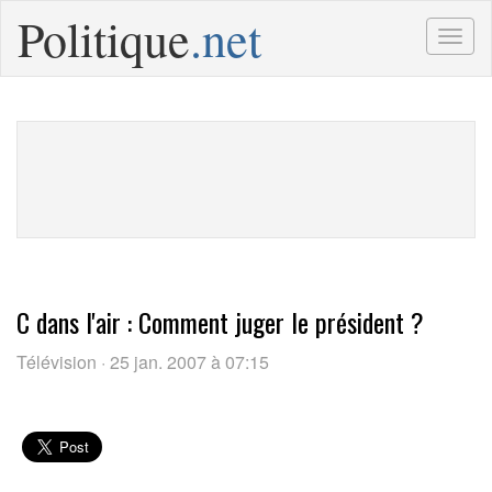
Politique
.net
Togg
navig
C dans l'air : Comment juger le président ?
Télévision · 25 jan. 2007 à 07:15