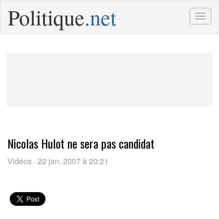
Politique
.net
Togg
navig
Nicolas Hulot ne sera pas candidat
Vidéos · 22 jan. 2007 à 20:21