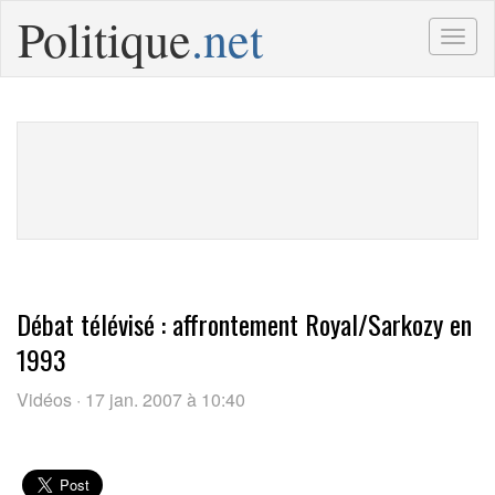
Politique
.net
Togg
navig
Débat télévisé : affrontement Royal/Sarkozy en
1993
Vidéos · 17 jan. 2007 à 10:40