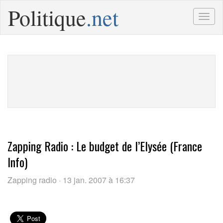
Politique
.net
Togg
navig
Zapping Radio : Le budget de l’Elysée (France
Info)
Zapping radio · 13 jan. 2007 à 16:37